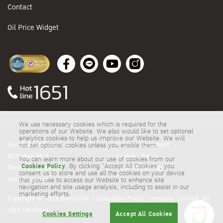
Contact
Oil Price Widget
We use necessary cookies which is required for the
operations of our Website. We also would like to set optional
analytics cookies to help us improve our Website. We will
ระบบสั่งซื้อน้ำมันออนไลน์
Privacy Statement
not set optional cookies unless you enable them.
BCP Web Mail
Cookies Policy
You can learn more about our use of cookies from our
Cookies Policy
. By clicking “Accept All Cookies”, you
Terms & Conditions
Cookies Settings
consent us to store and use all the cookies on your device
Smartmeeting
that you use to access our Website to enhance site
navigation and site usage analysis, including to assist in our
marketing efforts.
Copyright © 2026 Bangchak Corporation Public Company Limited. All
right reserved
Cookies Settings
Accept All Cookies